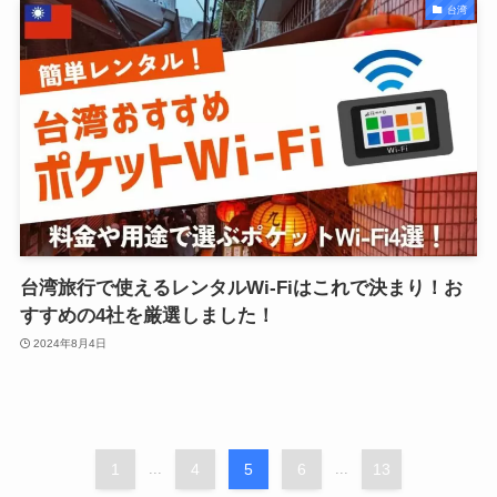
台湾
台湾旅行で使えるレンタルWi-Fiはこれで決まり！お
すすめの4社を厳選しました！
2024年8月4日
1
...
4
5
6
...
13