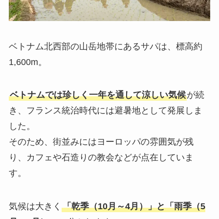
ベトナム北西部の山岳地帯にあるサパは、標高約
1,600m。
ベトナムでは珍しく一年を通して涼しい気候
が続
き、フランス統治時代には避暑地として発展しま
した。
そのため、街並みにはヨーロッパの雰囲気が残
り、カフェや石造りの教会などが点在していま
す。
気候は大きく
「乾季（10月～4月）」と「雨季（5