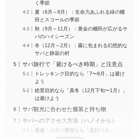
く季節
夏（6月～8月）：生命力あふれる緑の棚
田とスコールの季節
秋（9月～11月）：黄金の棚田が広がるサ
パのハイシーズン
冬（12月～2月）：霧に包まれる幻想的な
サパと静寂の村
サパ旅行で「避けるべき時期」と注意点
トレッキング目的なら「7〜8月」は避け
よう
絶景目的なら「真冬（12月下旬〜1月）」
は避けよう
サパ観光に合わせた服装と持ち物
サパへのアクセス方法（ハノイから）
最速・コスパ重視なら「直行バス」