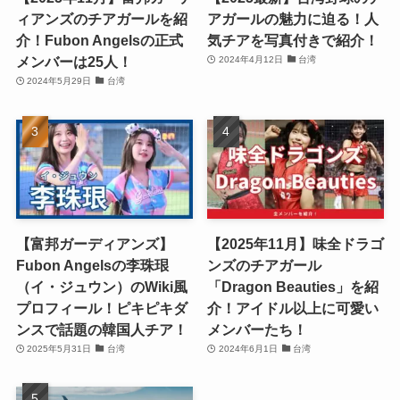
ィアンズのチアガールを紹
アガールの魅力に迫る！人
介！Fubon Angelsの正式
気チアを写真付きで紹介！
メンバーは25人！
2024年4月12日
台湾
2024年5月29日
台湾
【富邦ガーディアンズ】
【2025年11月】味全ドラゴ
Fubon Angelsの李珠珢
ンズのチアガール
（イ・ジュウン）のWiki風
「Dragon Beauties」を紹
プロフィール！ピキピキダ
介！アイドル以上に可愛い
ンスで話題の韓国人チア！
メンバーたち！
2025年5月31日
台湾
2024年6月1日
台湾