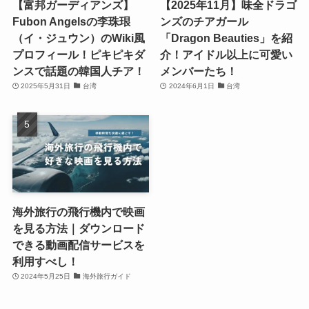
【富邦ガーディアンズ】
【2025年11月】味全ドラゴ
Fubon Angelsの李珠珢
ンズのチアガール
（イ・ジュウン）のWiki風
「Dragon Beauties」を紹
プロフィール！ピキピキダ
介！アイドル以上に可愛い
ンスで話題の韓国人チア！
メンバーたち！
2025年5月31日
台湾
2024年6月1日
台湾
海外旅行の飛行機内で映画
を見る方法｜ダウンロード
できる動画配信サービスを
利用すべし！
2024年5月25日
海外旅行ガイド