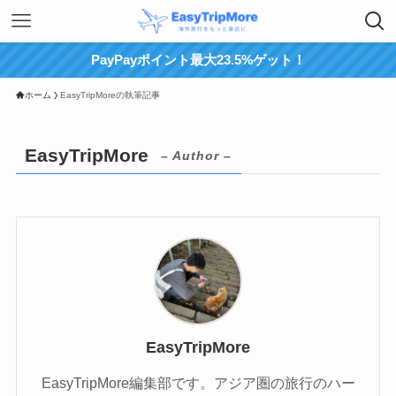
PayPayポイント最大23.5%ゲット！
ホーム
EasyTripMoreの執筆記事
EasyTripMore
– Author –
EasyTripMore
EasyTripMore編集部です。アジア圏の旅行のハー